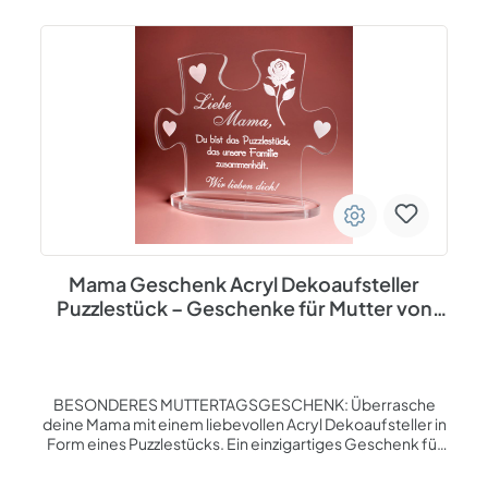
wird mit Sorgfalt graviert und individuell angefertigt.
Rustikaler Vintage-Look, der sich perfekt in jedes
Zuhause einfügt. Überraschen Sie Ihre Mutter mit einem
einzigartigen und emotionalen Geschenk! Dieses
personalisierte Holzschild in Puzzleteil-Form symbolisiert,
dass Mama das fehlende Stück ist, das die Familie
zusammenhält. Eine wunderschöne Art, Dankbarkeit und
Liebe auszudrücken – ideal für Muttertag, Geburtstag
oder als kleine Aufmerksamkeit zwischendurch. Das
Schild ist aus hochwertigem HDF (hochdichte
Holzfaserplatte) gefertigt und mit einer detaillierten
Lasergravur versehen. Dank des rustikalen Jutebands
kann es direkt aufgehängt werden – ob an der Tür, an der
Wand oder als Tischdekoration. Mit seinem charmanten
Mama Geschenk Acryl Dekoaufsteller
Vintage-Design passt es perfekt in jedes Zuhause.
Puzzlestück – Geschenke für Mutter von
Tochter oder Sohn
BESONDERES MUTTERTAGSGESCHENK: Überrasche
deine Mama mit einem liebevollen Acryl Dekoaufsteller in
Form eines Puzzlestücks. Ein einzigartiges Geschenk für
Mütter, das von Herzen kommt und zeigt, wie sehr sie
geliebt wird.EMOTIONALE GRAVUR FÜR DIE BESTE