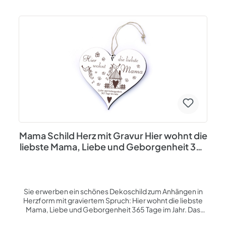
EINSATZORTE TEELICHTHALTER: Zum Einsatz kommen
unsere Teelichthalter in allen Räumlichkeiten z.B. im
Wohnzimmer, Schlafzimmer, Flur, Gästezimmer und
Küche. Einsetzbar als Tischdeko, oder Dekoration auf
dem Regal oder auf der Anbauwand. Bitte beachten Sie,
das Teelicht nicht unbeaufsichtigt brennen zu lassen.
DETAILS: Der Teelichthalter ist aus Holz (HDF) gefertigt, ist
ca. 11 cm x 10 cm x 10 cm (B x T x H) groß und wiegt etwa 110
g. Er ist zweiteilig und muss nach Erhalt nur noch
zusammengesteckt werden. Die Lieferung erfolgt ohne
Teelicht. Entworfen und hergestellt in unserer Firma auf
Insel Usedom an der Ostsee. Spezifikationen:
personalisiert Material: HDF - weiß beschichtet mit
brauner Lasergravur Form: Herz Maße ca. 11 x 10 x 10 cm (B
Mama Schild Herz mit Gravur Hier wohnt die
x T x H)
liebste Mama, Liebe und Geborgenheit 365
Tage - Holz Deko
Sie erwerben ein schönes Dekoschild zum Anhängen in
Herzform mit graviertem Spruch: Hier wohnt die liebste
Mama, Liebe und Geborgenheit 365 Tage im Jahr. Das
Geschenk für Mama besteht aus robuster