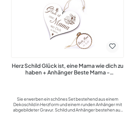
zwischendurch oder um einfach mal Danke zu sagen.
Unsere Produkte werden in unserer Firma auf der
Ostseeinsel Usedom entworfen und hergestellt. Thema:
Muttertagsgeschenk, Geschenke für Frauen,
Geschenke für Mama Spezifikationen: Schild und
Anhänger im Set Material: HDF mit Gravur Maße
Herzschild: ca. 13 x 12 x 0,5 cm Maße Anhänger: ca. Ø 5 cm
inkl. Jutebandaufhängung
Herz Schild Glück ist, eine Mama wie dich zu
haben + Anhänger Beste Mama -
Geschenk-Set
Sie erwerben ein schönes Set bestehend aus einem
Dekoschild in Herzform und einem runden Anhänger mit
abgebildeter Gravur. Schild und Anhänger bestehen aus
HDF mit weißer Beschichtung und einer braunen
Lasergravur, die Rückseite ist ebenfalls braun. Texte und
Bilder werden mittels moderner Lasertechnik in das
Material graviert, somit ist ein Verwischen nicht möglich.