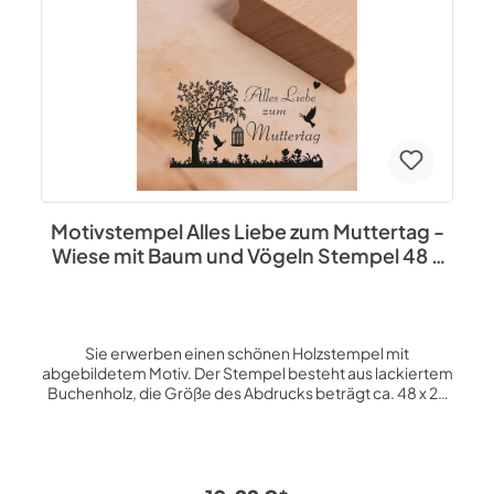
Überraschung an einem besonderen Tag.
Spezifikationen: Abdruckgröße ca. 48 mm x 48 mm
Lasergravierte Gummistempelplatte Holzstempel aus
lackiertem Buchenholz
Motivstempel Alles Liebe zum Muttertag -
Wiese mit Baum und Vögeln Stempel 48 x
28 mm
Sie erwerben einen schönen Holzstempel mit
abgebildetem Motiv. Der Stempel besteht aus lackiertem
Buchenholz, die Größe des Abdrucks beträgt ca. 48 x 28
mm. Die Stempelplatte wird mittels Lasergravur
hergestellt. Liebevoll entworfen und gefertigt in unserer
Firma an der Ostsee auf Insel Usedom. Mit diesem
Motivstempel können Sie: Grußkarten, Briefe, Hefte,
Tagebücher, Notizblöcke, Hausaufgabenhefte,