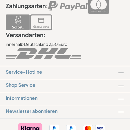
anzubringen: Die selbstklebende Rückseite ermöglicht
Zahlungsarten:
eine unkomplizierte Montage auf glatten Oberflächen. Es
ist keine zusätzliche Befestigung wie Bohren erforderlich,
wodurch das Schild einfach und flexibel an
verschiedenen Orten angebracht werden kann. Dieses
selbstklebende Türschild mit maritimem Anker-Design ist
Versandarten:
die perfekte Wahl für alle, die ihrem Zuhause eine
persönliche und stilvolle Note verleihen möchten.
innerhalb Deutschland 2,50 Euro
Hergestellt aus hochwertigem HDF-Material und
individuell graviert mit Ihrem Familiennamen oder
Wunschtext, ist das Schild ein dekorativer Hingucker für
den Eingangsbereich. Mit seinen kompakten Maßen von
ca. 22 x 10 cm passt es ideal an Türen oder Wände und ist
Service-Hotline
dank der selbstklebenden Rückseite schnell und einfach
montiert. Ob als dekoratives Element für die eigenen vier
Wände oder als persönliches Geschenk – dieses Schild
Shop Service
überzeugt durch seine Vielseitigkeit und edle Optik.
Informationen
Newsletter abonnieren