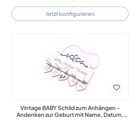
werden kann. Es besteht aus HDF (= Hochdichte Holz-
Faserplatte), die Oberfläche ist weiß beschichtet und die
Jetzt konfigurieren
Gravur ist beige/braun. Die Rückseite ist ebenfalls braun.
Die Größe beträgt ca. 21 x 11 x 0,5 cm. Texte und Bilder
werden mittels Lasergravur in das Material eingebrannt,
somit ist ein Verwischen nicht möglich. Dieses liebevoll
hergestellte und gestaltete Türschild eignet sich als
schöne Dekoration für Wohnung und Haus. Das Schild
kann als persönliches Geschenk zu Feierlichkeiten wie
Weihnachten, Ostern, Geburtstag, Nikolaus und anderen
passenden Anlässen verschenkt werden. Bitte vor Nässe
schützen! Spezifikationen: Personalisiert Material: HDF -
Oberfläche weiß beschichtet, Rückseite braun braune
Lasergravur Größe ca. 21 x 11 x 0,5 cm inkl.
Jutebandaufhängung
Vintage BABY Schild zum Anhängen -
Andenken zur Geburt mit Name, Datum,
Gewicht und Größe