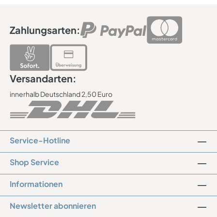
Geburtstag oder anderen besonderen Anlässen
verschenkt werden. Unsere Produkte werden in unserer
Firma an der Ostsee auf Insel Usedom entworfen und
hergestellt. Geeignet für den Innenbereich. Bitte vor
Zahlungsarten:
Nässe schützen. Spezifikationen: Herzförmig Material:
HDF - Oberfläche weiß beschichtet, Rückseite braun
Lasergravur - braun Größe ca. 23,5 x 15 x 0,5 cm
Jutebandaufhängung
Versandarten:
innerhalb Deutschland 2,50 Euro
Service-Hotline
Shop Service
Informationen
Newsletter abonnieren