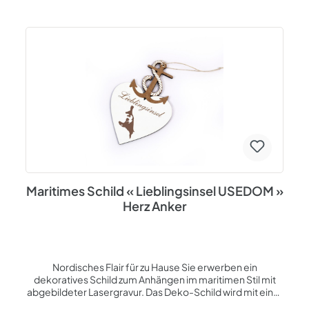
Anker eignet sich als Dekoration für Wohnung, Haus,
Büro, Ferienwohnung, Pension, Hotel und ist z.B. eine
wunderbare Erinnerung an einen tollen Urlaub an der
Ostsee oder Nordsee. Oder es weckt die Vorfreude auf
eine schöne Zeit im Norden! Das Schild kann außerdem
als Präsent an Feiertagen wie Weihnachten, Ostern,
Nikolaus, Geburtstag oder anderen besonderen
Anlässen verschenkt werden. Unsere Produkte werden in
unserer Firma an der Ostsee auf Insel Usedom entworfen
und hergestellt. Geeignet für den Innenbereich. Bitte vor
Nässe schützen. Thema: Norddeutschland
Spezifikationen: Herzförmig Material: HDF - Oberfläche
weiß beschichtet, Rückseite braun Lasergravur - braun
Größe ca. 23,5 x 15 x 0,5 cm Jutebandaufhängung
Maritimes Schild « Lieblingsinsel USEDOM »
Herz Anker
Nordisches Flair für zu Hause Sie erwerben ein
dekoratives Schild zum Anhängen im maritimen Stil mit
abgebildeter Lasergravur. Das Deko-Schild wird mit einer
Jutebandaufhängung geliefert, sodass es gleich