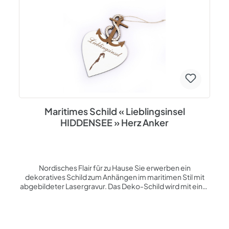
eine schöne Zeit im Norden! Das Schild kann außerdem
als Präsent an Feiertagen wie Weihnachten, Ostern,
Nikolaus, Geburtstag oder anderen besonderen
Anlässen verschenkt werden. Unsere Produkte werden in
unserer Firma an der Ostsee auf Insel Usedom entworfen
und hergestellt. Geeignet für den Innenbereich. Bitte vor
Nässe schützen. Thema: Norddeutschland
Spezifikationen: Herzförmig Material: HDF - Oberfläche
weiß beschichtet, Rückseite braun Lasergravur - braun
Größe ca. 23,5 x 15 x 0,5 cm Jutebandaufhängung
Maritimes Schild « Lieblingsinsel
HIDDENSEE » Herz Anker
Nordisches Flair für zu Hause Sie erwerben ein
dekoratives Schild zum Anhängen im maritimen Stil mit
abgebildeter Lasergravur. Das Deko-Schild wird mit einer
Jutebandaufhängung geliefert, sodass es gleich
problemlos an der Tür oder an der Wand befestigt werden
kann. Zudem kann es auch als Anhänger für Geschenke
verwendet werden. Es besteht aus HDF (= Hochdichte