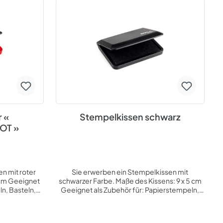
 «
Stempelkissen schwarz
OT »
n mit roter
Sie erwerben ein Stempelkissen mit
gnet
schwarzer Farbe. Maße des Kissens: 9 x 5 cm
n, Basteln,
Geeignet als Zubehör für: Papierstempeln,
behör, Büro,
Basteln, Scrapbooking Thema:
h, privat
Stempelzubehör, Büro, Freizeit, Hobby,
geschäftlich, privat