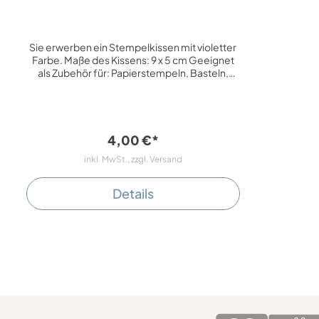
Sie erwerben ein Stempelkissen mit violetter
Farbe. Maße des Kissens: 9 x 5 cm Geeignet
als Zubehör für: Papierstempeln, Basteln,
Scrapbooking Thema: Stempelzubehör, Büro,
Freizeit, Hobby, geschäftlich, privat
4,00 €*
inkl. MwSt., zzgl. Versand
Details