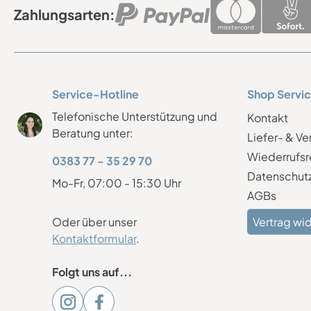
Zahlungsarten:
Service-Hotline
Shop Servi
Telefonische Unterstützung und
Kontakt
Beratung unter:
Liefer- & V
Wiederrufsr
0383 77 - 35 29 70
Datenschut
Mo-Fr, 07:00 - 15:30 Uhr
AGBs
Oder über unser
Vertrag wi
Kontaktformular
.
Folgt uns auf...