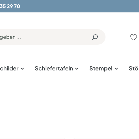
 35 29 70
childer
Schiefertafeln
Stempel
Stö