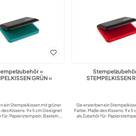
tempelzubehör «
Stempelzubehör
PELKISSEN GRÜN »
STEMPELKISSEN R
n ein Stempelkissen mit grüner
Sie erwerben ein Stempelkisse
 Kissens: 9 x 5 cm Geeignet
Farbe. Maße des Kissens: 9 x 5 cm Geei
r für: Papierstempeln, Basteln,
als Zubehör für: Papierstempel
g Thema: Stempelzubehör, Büro,
Scrapbooking Thema: Stempelzu
, Hobby, geschäftlich, privat
Freizeit, Hobby, geschäftlic