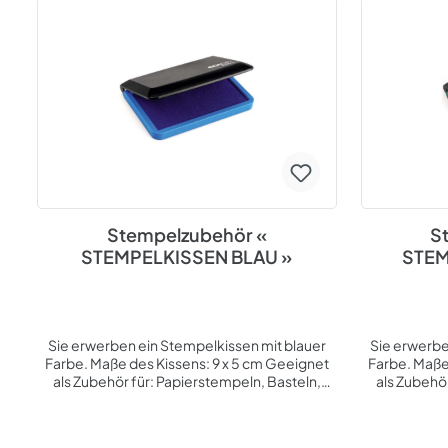
Stempelzubehör «
S
STEMPELKISSEN BLAU »
STEM
Sie erwerben ein Stempelkissen mit blauer
Sie erwerbe
Farbe. Maße des Kissens: 9 x 5 cm Geeignet
Farbe. Maße des
als Zubehör für: Papierstempeln, Basteln,
als Zubehö
Scrapbooking Thema: Stempelzubehör, Büro,
Scrapbookin
Freizeit, Hobby, geschäftlich, privat
Freizeit