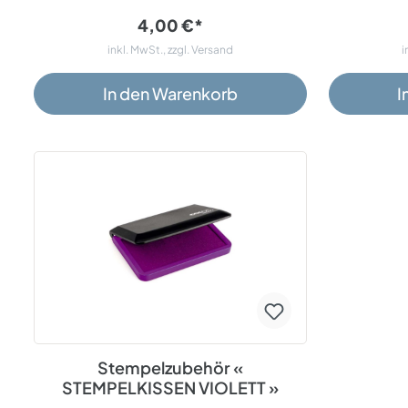
4,00 €*
inkl. MwSt., zzgl. Versand
i
In den Warenkorb
I
Stempelzubehör «
STEMPELKISSEN VIOLETT »