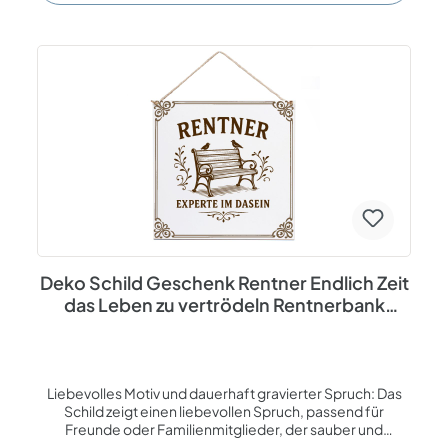
Eigenschaften Material: HDF Gravur: Lasergravur Farbe:
Weiß / Braun Größe: 15 × 15 cm Motiv: Hängematte
Deko Schild Geschenk Rentner Endlich Zeit
das Leben zu vertrödeln Rentnerbank
Dekoschild 15×15cm
Liebevolles Motiv und dauerhaft gravierter Spruch: Das
Schild zeigt einen liebevollen Spruch, passend für
Freunde oder Familienmitglieder, der sauber und
dauerhaft in das weiße HDF eingraviert ist. Keine