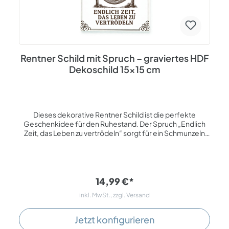
Rentner Schild mit Spruch – graviertes HDF
Dekoschild 15x15 cm
Dieses dekorative Rentner Schild ist die perfekte
Geschenkidee für den Ruhestand. Der Spruch „Endlich
Zeit, das Leben zu vertrödeln“ sorgt für ein Schmunzeln
und bringt die neue Lebensphase humorvoll auf den
Punkt. Das Motiv mit Hängematte zwischen Bäumen steht
für Entspannung und das Genießen der freien Zeit.
Gefertigt aus weißem HDF und mit einer präzisen
Lasergravur versehen, überzeugt das Schild durch seine
14,99 €*
hochwertige Verarbeitung und seinen stilvollen Vintage-
inkl. MwSt., zzgl. Versand
Look. Mit seiner Größe von 15 × 15 cm eignet sich das
Dekoschild ideal für Wohnzimmer, Garten oder Terrasse.
Auch als Geschenk für Kollegen oder Freunde zum
Jetzt konfigurieren
Renteneintritt ist dieses Schild eine tolle Wahl.