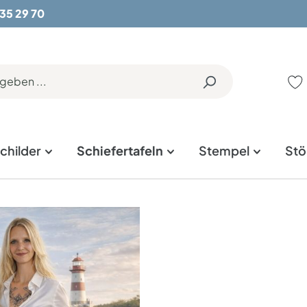
 35 29 70
childer
Schiefertafeln
Stempel
Stö