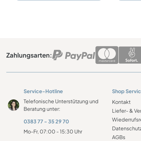
können diese Schiefertafel auch als
Orientierungsmöglichkeit für Ihre privaten
oder geschäftlichen Räumlichkeiten nutzen.
Zahlungsarten:
Service-Hotline
Shop Servi
Telefonische Unterstützung und
Kontakt
Beratung unter:
Liefer- & V
Wiederrufsr
0383 77 - 35 29 70
Datenschut
Mo-Fr, 07:00 - 15:30 Uhr
AGBs