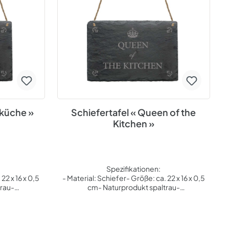
e Einschlüsse,
einzigartiges Einzelstück. Kleine Einschlüsse,
ten sind ein
Unebenheiten und ungleiche Kanten sind ein
ehler. Die
Produkt der Natur und kein Fehler. Die
ßerdem als
Schiefertafel eignet sich außerdem als
eihnachten,
Geschenk an Feiertagen wie Weihnachten,
und anderen
Geburtstag, Ostern, Nikolaus und anderen
ekoration,
Anlässen. Thema: Schilder, Dekoration,
ikationen:
Dekoschild, Wanddeko Spezifikationen:
x 16 x 0,5 cm
Material: Schiefer Größe: ca. 22 x 16 x 0,5 cm
ndaufhängung
Naturprodukt spaltrau Jutebandaufhängung
vur
wetterfeste Lasergravur
eküche »
Schiefertafel « Queen of the
Kitchen »
Spezifikationen:
22 x 16 x 0,5
- Material: Schiefer- Größe: ca. 22 x 16 x 0,5
trau-
cm- Naturprodukt spaltrau-
terfeste
Jutebandaufhängung- wetterfeste
sicht nicht,
Lasergravur Wer ist die tollste und
stecken. Sie
talentierteste Frau am Herd? - The Queen of
 Beschriftung
the Kitchen! Oder: Die Königin der Küche. Sie