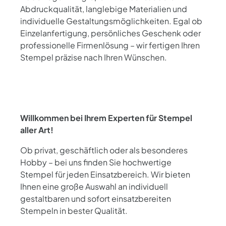
Abdruckqualität, langlebige Materialien und
individuelle Gestaltungsmöglichkeiten. Egal ob
Einzelanfertigung, persönliches Geschenk oder
professionelle Firmenlösung – wir fertigen Ihren
Stempel präzise nach Ihren Wünschen.
Willkommen bei Ihrem Experten für Stempel
aller Art!
Ob privat, geschäftlich oder als besonderes
Hobby – bei uns finden Sie hochwertige
Stempel für jeden Einsatzbereich. Wir bieten
Ihnen eine große Auswahl an individuell
gestaltbaren und sofort einsatzbereiten
Stempeln in bester Qualität.